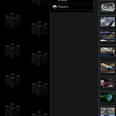
Untied
Players