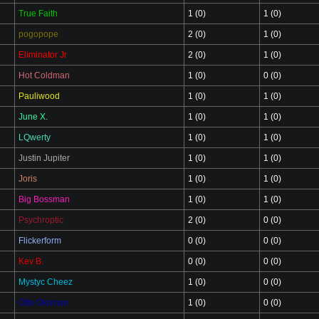
True Faith
1 (0)
1 (0)
pogopope
2 (0)
1 (0)
Eliminator Jr
2 (0)
1 (0)
Hot Coldman
1 (0)
0 (0)
Pauliwood
1 (0)
1 (0)
June X.
1 (0)
1 (0)
LQwerty
1 (0)
1 (0)
Justin Jupiter
1 (0)
1 (0)
Joris
1 (0)
1 (0)
Big Bossman
1 (0)
1 (0)
Psychroptic
2 (0)
0 (0)
Flickerform
0 (0)
0 (0)
Kev B.
0 (0)
0 (0)
Mystyc Cheez
1 (0)
0 (0)
Otto Oksman
1 (0)
0 (0)