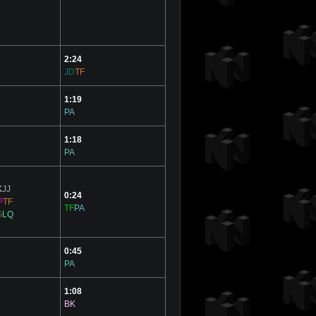
2:24
JD
TF
1:19
PA
1:18
PA
K
JJ
0:24
P
TF
TF
PA
G
LQ
0:45
PA
1:08
BK