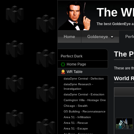
The W
The best GoldenEye an
Home
Goldeneye
Perf
The P
Perfect Dark
Home Page
These are th
WR Table
World 
dataDyne Central - Defection
dataDyne Research -
Investigation
dataDyne Central - Extraction
Carrington Villa - Hostage One
Chicago - Stealth
G5 Building - Reconnaissance
Area 51 - Infiltration
Area 51 - Rescue
Area 51 - Escape