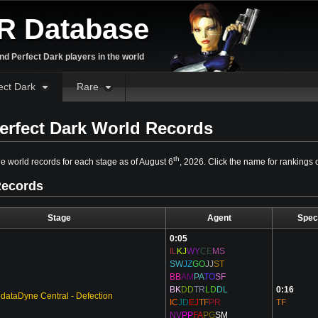
R Database
d Perfect Dark players in the world
ect Dark
Rare
erfect Dark World Records
th
e world records for each stage as of August 6
, 2026. Click the name for rankings o
Records
Stage
Agent
Spec
0:05
IL
KJ
WY
CE
MS
SW
JZ
GO
JJ
ST
BB
AM
PA
TO
SF
BK
DD
TR
LD
DL
0:16
dataDyne Central - Defection
IC
JD
EJ
TF
PR
TF
NV
PP
FA
PG
SM