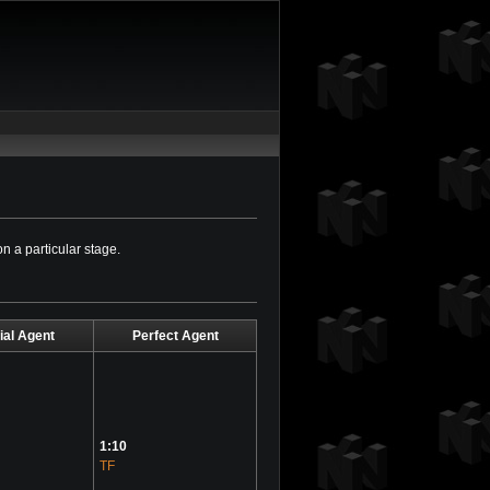
n a particular stage.
ial Agent
Perfect Agent
1:10
TF