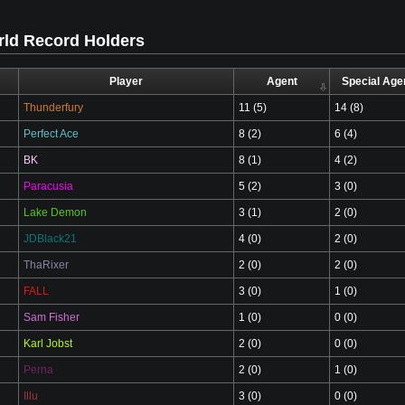
ld Record Holders
Player
Agent
Special Age
Thunderfury
11 (5)
14 (8)
Perfect Ace
8 (2)
6 (4)
BK
8 (1)
4 (2)
Paracusia
5 (2)
3 (0)
Lake Demon
3 (1)
2 (0)
JDBlack21
4 (0)
2 (0)
ThaRixer
2 (0)
2 (0)
FALL
3 (0)
1 (0)
Sam Fisher
1 (0)
0 (0)
Karl Jobst
2 (0)
0 (0)
Perna
2 (0)
1 (0)
Illu
3 (0)
0 (0)