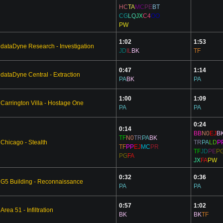
HC
TA
MC
PE
BT
CG
LQ
JX
C4
OO
PW
1:02
1:53
dataDyne Research - Investigation
JD
IL
BK
TF
0:47
1:14
dataDyne Central - Extraction
PA
BK
PA
1:00
1:09
Carrington Villa - Hostage One
PA
PA
0:24
0:14
BB
N0
EJ
B
TF
N0
TR
PA
BK
Chicago - Stealth
TR
PA
LD
P
TF
PP
EJ
MC
PR
TF
JD
PE
P
PG
FA
JX
FA
PW
0:32
0:36
G5 Building - Reconnaissance
PA
PA
0:57
1:02
Area 51 - Infiltration
BK
BK
TF