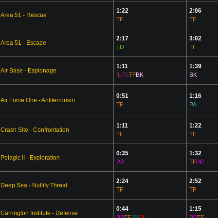
1:22
2:06
Area 51 - Rescue
TF
TF
2:17
3:02
Area 51 - Escape
LD
TF
1:11
1:39
Air Base - Espionage
IL
PE
TF
BK
BK
0:51
1:16
Air Force One - Antiterrorism
TF
PA
1:11
1:22
Crash Site - Confrontation
TF
TF
0:35
1:32
Pelagic II - Exploration
PP
TF
PP
2:24
2:52
Deep Sea - Nullify Threat
TF
TF
0:44
1:15
Carrington Institute - Defense
PP
TF
JD
FA
PP
TF