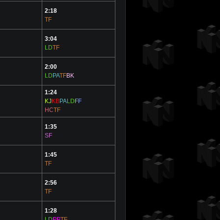
2:18
TF
3:04
LD
TF
2:00
LD
PA
TF
BK
1:24
KJ
KB
PA
LD
FF
HC
TF
1:35
SF
1:45
TF
2:56
TF
1:28
LD
PP
TF