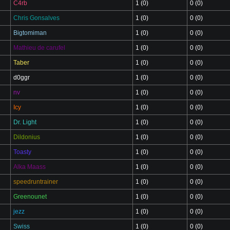
C4rb
1 (0)
0 (0)
Chris Gonsalves
1 (0)
0 (0)
Bigtomiman
1 (0)
0 (0)
Mathieu de carufel
1 (0)
0 (0)
Taber
1 (0)
0 (0)
d0ggr
1 (0)
0 (0)
nv
1 (0)
0 (0)
Icy
1 (0)
0 (0)
Dr. Light
1 (0)
0 (0)
Dildonius
1 (0)
0 (0)
Toasty
1 (0)
0 (0)
Alka Maass
1 (0)
0 (0)
speedruntrainer
1 (0)
0 (0)
Greenounet
1 (0)
0 (0)
jezz
1 (0)
0 (0)
Swiss
1 (0)
0 (0)