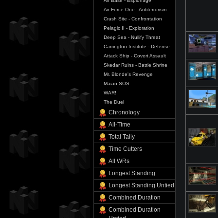
Air Base - Espionage
Air Force One - Antiterrorism
Crash Site - Confrontation
Pelagic II - Exploration
Deep Sea - Nullify Threat
Carrington Institute - Defense
Attack Ship - Covert Assault
Skedar Ruins - Battle Shrine
Mr. Blonde's Revenge
Maian SOS
WAR!
The Duel
Chronology
All-Time
Total Tally
Time Cutters
All WRs
Longest Standing
Longest Standing Untied
Combined Duration
Combined Duration