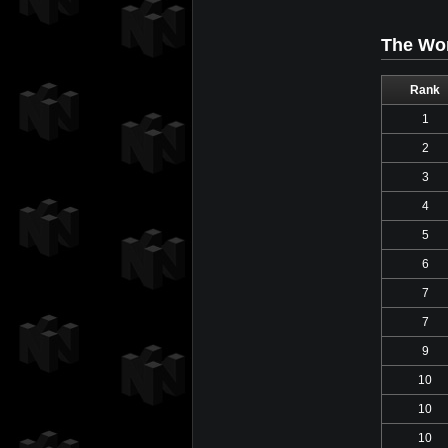
The Wor
Rank
1
2
3
4
5
6
7
7
9
10
10
10