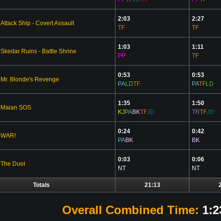
2:03
2:27
Attack Ship - Covert Assault
TF
TF
1:03
1:11
Skedar Ruins - Battle Shrine
PP
TF
0:53
0:53
Mr. Blonde's Revenge
PA
LD
TF
PA
TF
LD
1:35
1:50
Maian SOS
KJ
PA
BK
TF
JD
TR
TF
JD
0:24
0:42
WAR!
PA
BK
BK
0:03
0:06
The Duel
NT
NT
Totals
21:13
Overall Combined Time:
1:2