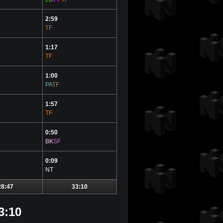
2:59
TF
1:17
TF
1:00
PA
TF
1:57
TF
0:50
BK
SF
0:09
NT
28:47
33:10
3:10